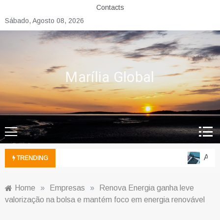
Skip
Contacts
to
Sábado, Agosto 08, 2026
content
Marília Global
A Ofe
TRENDING
Home
»
Empresas
»
Renova Energia ganha leve
valorização na bolsa e mantém foco em energia renovável