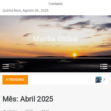
Skip
Contacts
to
Quinta-feira, Agosto 06, 2026
content
Marília Global
A Of
TRENDING
Mês:
Abril 2025