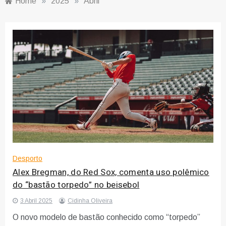
Home
»
2025
»
Abril
Desporto
Alex Bregman, do Red Sox, comenta uso polêmico
do “bastão torpedo” no beisebol
3 Abril 2025
Cidinha Oliveira
O novo modelo de bastão conhecido como “torpedo”