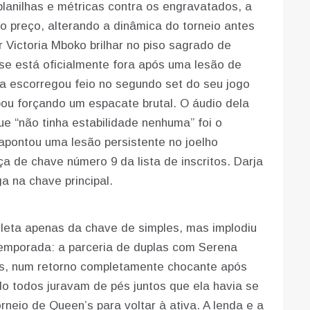
planilhas e métricas contra os engravatados, a
io preço, alterando a dinâmica do torneio antes
Victoria Mboko brilhar no piso sagrado de
se está oficialmente fora após uma lesão de
la escorregou feio no segundo set do seu jogo
bou forçando um espacate brutal. O áudio dela
e “não tinha estabilidade nenhuma” foi o
 apontou uma lesão persistente no joelho
a de chave número 9 da lista de inscritos. Darja
a na chave principal.
tleta apenas da chave de simples, mas implodiu
emporada: a parceria de duplas com Serena
ms, num retorno completamente chocante após
o todos juravam de pés juntos que ela havia se
neio de Queen’s para voltar à ativa. A lenda e a