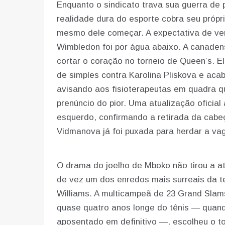
Enquanto o sindicato trava sua guerra de 
realidade dura do esporte cobra seu própr
mesmo dele começar. A expectativa de ver 
Wimbledon foi por água abaixo. A canaden
cortar o coração no torneio de Queen’s. E
de simples contra Karolina Pliskova e aca
avisando aos fisioterapeutas em quadra qu
prenúncio do pior. Uma atualização oficial
esquerdo, confirmando a retirada da cabeç
Vidmanova já foi puxada para herdar a vag
O drama do joelho de Mboko não tirou a a
de vez um dos enredos mais surreais da t
Williams. A multicampeã de 23 Grand Sla
quase quatro anos longe do tênis — quand
aposentado em definitivo —, escolheu o tor