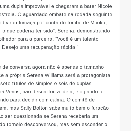
ma dupla improvável e chegaram a bater Nicole
a estreia. O aguardado embate na rodada seguinte
nd virou fumaça por conta do tombo de Mboko,
o que poderia ter sido”. Serena, demonstrando
lhedor para a parceira: “Você é um talento
. Desejo uma recuperação rápida.”
as de conversa agora não é apenas o tamanho
e a própria Serena Williams será a protagonista
 sete títulos de simples e seis de duplas
mã Venus, não descartou a ideia, elogiando o
ndo para decidir com calma. O comitê de
em, mas Sally Bolton sabe muito bem o furacão
Ao ser questionada se Serena receberia um
 do torneio desconversou, mas sem esconder o