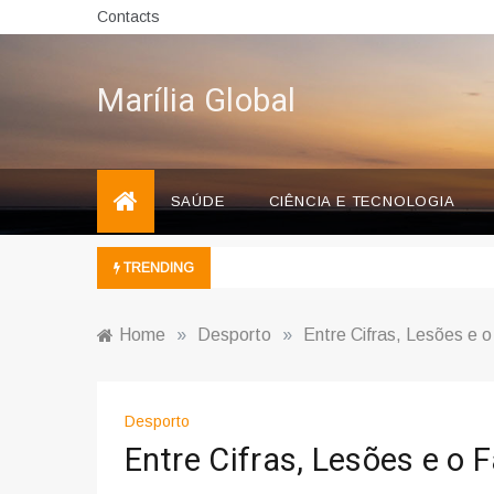
Skip
Contacts
to
content
Marília Global
SAÚDE
CIÊNCIA E TECNOLOGIA
TRENDING
Home
»
Desporto
»
Entre Cifras, Lesões e 
Desporto
Entre Cifras, Lesões e o 