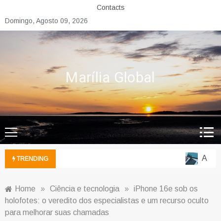
Skip
Contacts
to
Domingo, Agosto 09, 2026
content
Marília Global
A Ofen
TRENDING
Home
»
Ciência e tecnologia
»
iPhone 16e sob os
holofotes: o veredito dos especialistas e um recurso oculto
para melhorar suas chamadas