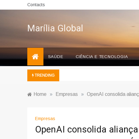
Skip
Contacts
to
content
Marília Global
SAÚDE
CIÊNCIA E TECNOLOGIA
TRENDING
Home
»
Empresas
»
OpenAI consolida alianç
Empresas
OpenAI consolida aliança